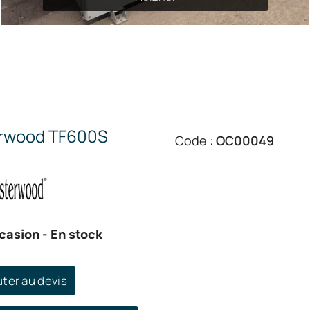
rwood TF600S
Code :
OC00049
casion
- En stock
uter au devis