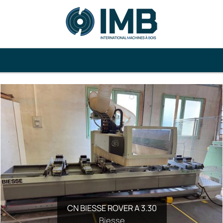
CN BIESSE ROVER A 3.30
RABOTEUSE UTIS R60
Biesse
Utis