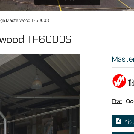
nage Masterwood TF6000S
erwood TF6000S
Maste
Etat
:
Oc
Ajo