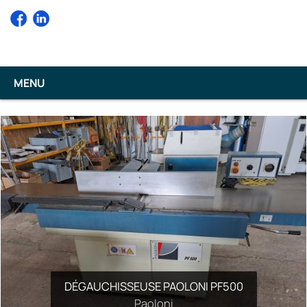
MENU
DÉGAUCHISSEUSE PAOLONI PF500
RABOTEUSE CASOLIN TS630
Casolin
Paoloni