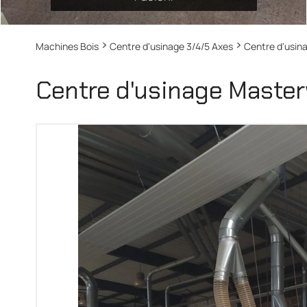
Machines Bois
Centre d'usinage 3/4/5 Axes
Centre d'usi
Centre d'usinage Mast
MORTAISEUSE À CHAÎNE OM-340 MASTERWOOD
PONCEUSE LARGE BANDES VIET S2 323
Masterwood
Viet