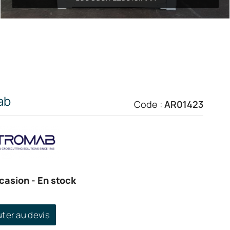
ab
Code :
AR01423
casion
- En stock
uter au devis