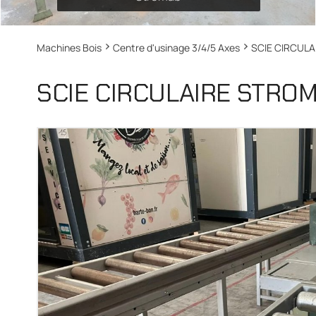
Machines Bois
Centre d'usinage 3/4/5 Axes
SCIE CIRCUL
SCIE CIRCULAIRE STRO
SCIE DOUBLE TÊTE FOM TYPE BZ ALVA 500 A...
PERCEUSE MULTIBROCHES VITAP ALPHA21
Vitap ALPHA21
Fom