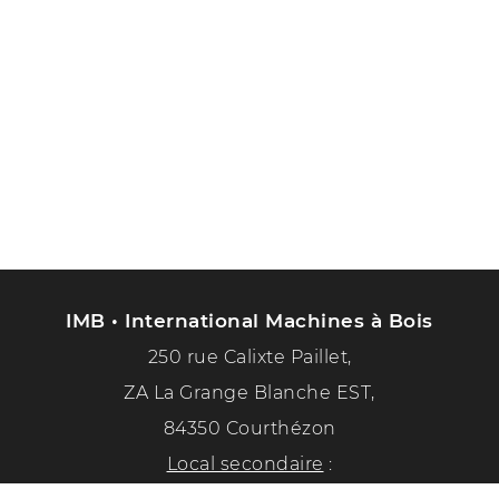
IMB • International Machines à Bois
250 rue Calixte Paillet,
ZA La Grange Blanche EST,
84350 Courthézon
Local secondaire
: