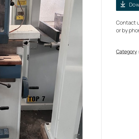
Dow
Contact u
or by ph
Category