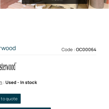
rwood
Code :
OC00064
n
:
Used
- In stock
 to quote