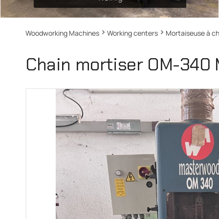
Woodworking Machines
Working centers
Mortaiseuse à 
Chain mortiser OM-34
MASTERWOOD TEKNOMAT 2800 CHISEL...
SCM DMC60 RR 110 CALIBRATING SANDER
Masterwood Teknomat 2800 - Centre...
SCM Group