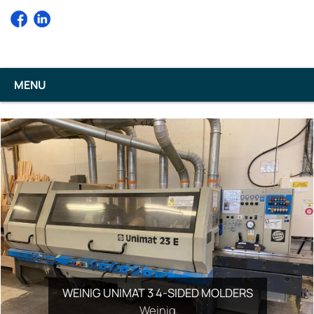
MENU
PROJECT TF100 MACHINING CENTER
WEINIG UNIMAT 3 4-SIDED MOLDERS
Masterwood
Weinig