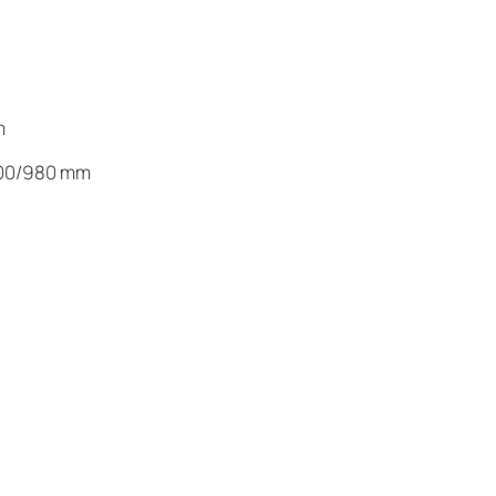
m
 700/980 mm