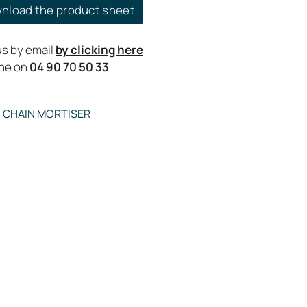
nload the product sheet
s by email
by clicking here
one on
04 90 70 50 33
:
CHAIN MORTISER