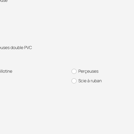
euse
uses double PVC
illotine
Perçeuses
Scie à ruban