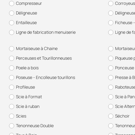
Compresseur
Corroyeu
Déligneuse
Déligneus
Entailleuse
Ficheuse -
Ligne de fabrication menuiserie
Ligne de f
Mortaiseuse à Chaine
Mortaiseu
Perceuses et Tourillonneuses
Piqueuse 
Poele a bois
Ponceuse 
Poseuse - Encolleuse tourillons
Presse à B
Profileuse
Raboteus
Scie à Format
Scie à Pa
Scie à ruban
Scie Alter
Scies
Séchoir
Tenonneuse Double
Tenonneus