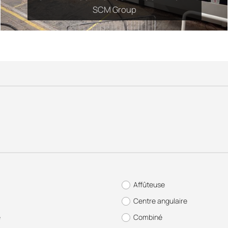
SCM Group
Affûteuse
Centre angulaire
e
Combiné