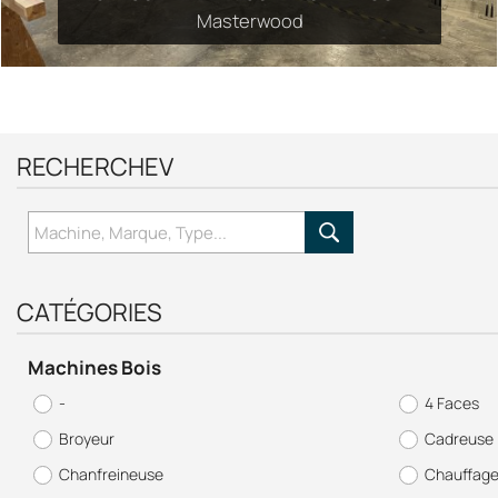
Masterwood
RECHERCHEV
CATÉGORIES
CHAUDIERE COMPT'ACT PELLE TECH 400
Machines Bois
-
-
4 Faces
Broyeur
Cadreuse
Chanfreineuse
Chauffag