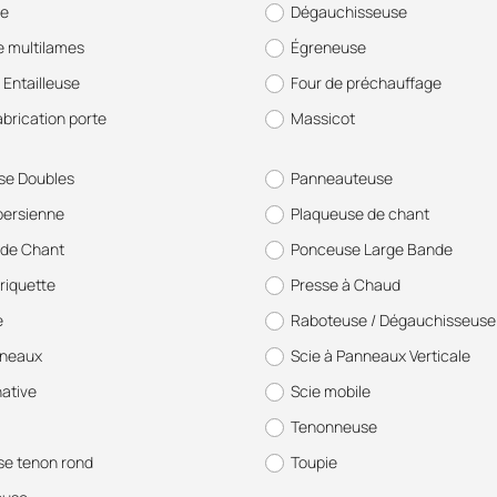
se
Dégauchisseuse
e multilames
Égreneuse
 Entailleuse
Four de préchauffage
abrication porte
Massicot
se Doubles
Panneauteuse
persienne
Plaqueuse de chant
de Chant
Ponceuse Large Bande
riquette
Presse à Chaud
e
Raboteuse / Dégauchisseuse
nneaux
Scie à Panneaux Verticale
native
Scie mobile
Tenonneuse
e tenon rond
Toupie