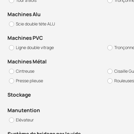
Tour à Bois
Tronçonn
Machines Alu
Scie double tète ALU
Machines PVC
Ligne double vitrage
Tronçonne
Machines Métal
Cintreuse
Cisaille Gu
Presse plieuse
Rouleuses
Stockage
Manutention
Elévateur
Système de bridage par le vide