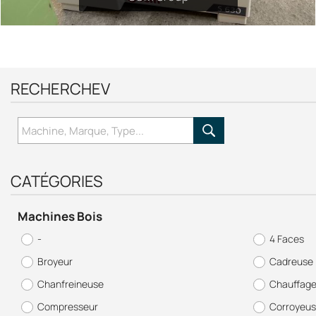
RECHERCHEV
CATÉGORIES
CENTRE D'USINAGE MASTERWOOD 4 WIN...
CENTRE D'USINAGE PROJECT TF100
Machines Bois
Masterwood 4 WIN
Masterwood
-
4 Faces
Broyeur
Cadreuse
Chanfreineuse
Chauffag
Compresseur
Corroyeu