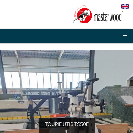
CORROYEUSE 4 FACES SCM 23 KS
TOUPIE UTIS TS50E
SCM Group 23 KS
Utis