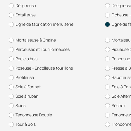
Déligneuse
Déligneus
Entailleuse
Ficheuse -
Ligne de fabrication menuiserie
Ligne de f
Mortaiseuse à Chaine
Mortaiseu
Perceuses et Tourillonneuses
Piqueuse 
Poele a bois
Ponceuse 
Poseuse - Encolleuse tourillons
Presse à B
Profileuse
Raboteus
Scie à Format
Scie à Pa
Scie à ruban
Scie Alter
Scies
Séchoir
Tenonneuse Double
Tenonneus
Tour à Bois
Tronçonn