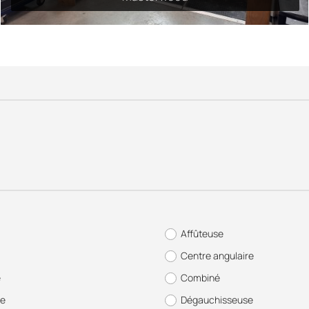
Affûteuse
Centre angulaire
e
Combiné
se
Dégauchisseuse