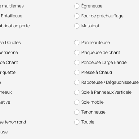
e multilames
Égreneuse
 Entailleuse
Four de préchauffage
abrication porte
Massicot
se Doubles
Panneauteuse
persienne
Plaqueuse de chant
de Chant
Ponceuse Large Bande
riquette
Presse à Chaud
e
Raboteuse / Dégauchisseuse
nneaux
Scie à Panneaux Verticale
native
Scie mobile
Tenonneuse
e tenon rond
Toupie
euse