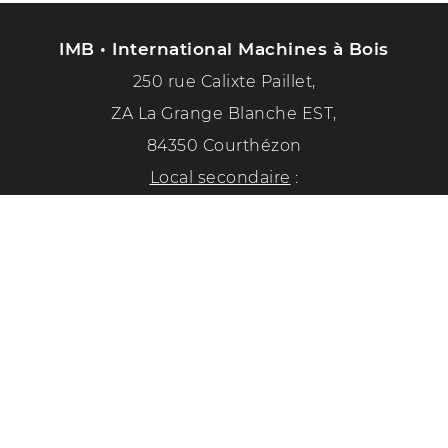
IMB • International Machines à Bois
250 rue Calixte Paillet,
ZA La Grange Blanche EST,
84350 Courthézon
Local secondaire
:
1351 chemin de la paix
84350 Courthézon
Tél. :
04 90 70 50 33
Suivez-nous sur les réseaux sociaux !
Politique de confidentialité
Mentions légales