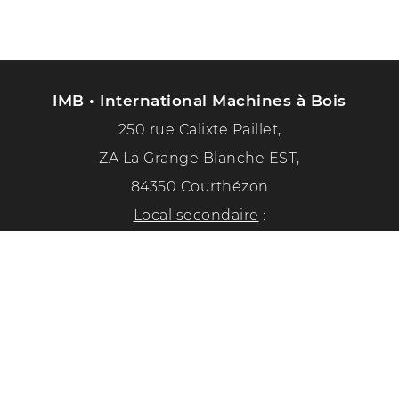
IMB • International Machines à Bois
250 rue Calixte Paillet,
ZA La Grange Blanche EST,
84350 Courthézon
Local secondaire
:
1351 chemin de la paix
84350 Courthézon
Tél. :
04 90 70 50 33
Suivez-nous sur les réseaux sociaux !