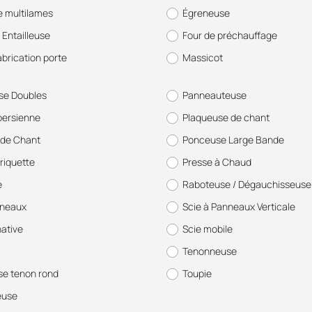
e multilames
Égreneuse
 Entailleuse
Four de préchauffage
abrication porte
Massicot
se Doubles
Panneauteuse
persienne
Plaqueuse de chant
de Chant
Ponceuse Large Bande
riquette
Presse à Chaud
e
Raboteuse / Dégauchisseuse
nneaux
Scie à Panneaux Verticale
native
Scie mobile
Tenonneuse
e tenon rond
Toupie
euse