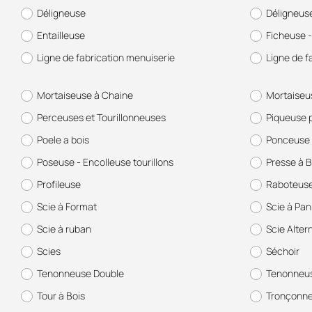
Déligneuse
Déligneus
Entailleuse
Ficheuse -
Ligne de fabrication menuiserie
Ligne de f
Mortaiseuse à Chaine
Mortaiseu
Perceuses et Tourillonneuses
Piqueuse 
Poele a bois
Ponceuse 
Poseuse - Encolleuse tourillons
Presse à B
Profileuse
Raboteus
Scie à Format
Scie à Pa
Scie à ruban
Scie Alter
Scies
Séchoir
Tenonneuse Double
Tenonneus
Tour à Bois
Tronçonn