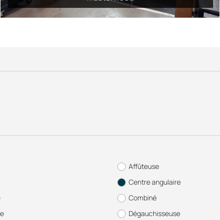
Affûteuse
Centre angulaire
e
Combiné
se
Dégauchisseuse