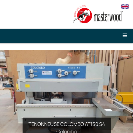
CENTRE D'USINAGE MASTERWOOD NESTING...
TENONNEUSE COLOMBO AT150 S4
Masterwood
Colombo