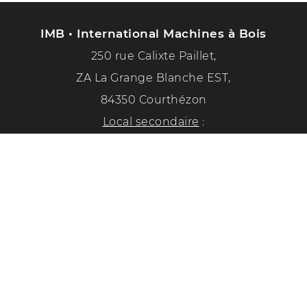
IMB • International Machines à Bois
250 rue Calixte Paillet,
ZA La Grange Blanche EST,
84350 Courthézon
Local secondaire
:
1351 chemin de la paix
84350 Courthézon
Tél. :
04 90 70 50 33
Suivez-nous sur les réseaux sociaux !
Politique de confidentialité
Mentions légales