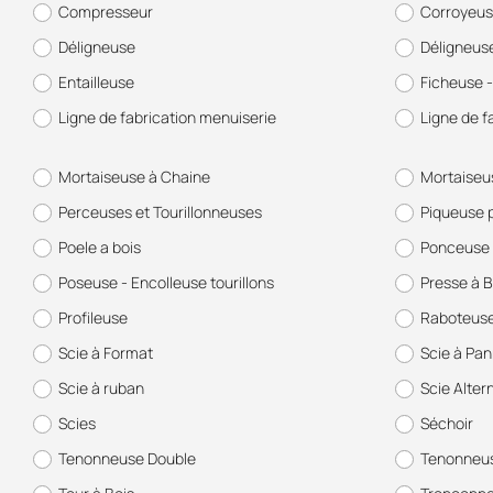
Compresseur
Corroyeu
Déligneuse
Déligneus
Entailleuse
Ficheuse -
Ligne de fabrication menuiserie
Ligne de f
Mortaiseuse à Chaine
Mortaiseu
Perceuses et Tourillonneuses
Piqueuse 
Poele a bois
Ponceuse 
Poseuse - Encolleuse tourillons
Presse à B
Profileuse
Raboteus
Scie à Format
Scie à Pa
Scie à ruban
Scie Alter
Scies
Séchoir
Tenonneuse Double
Tenonneus