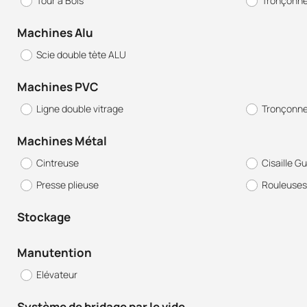
Tour à Bois
Tronçonn
Machines Alu
Scie double tète ALU
Machines PVC
Ligne double vitrage
Tronçonne
Machines Métal
Cintreuse
Cisaille Gu
Presse plieuse
Rouleuses
Stockage
Manutention
Elévateur
Système de bridage par le vide