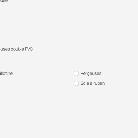
euse
uses double PVC
illotine
Perçeuses
Scie à ruban