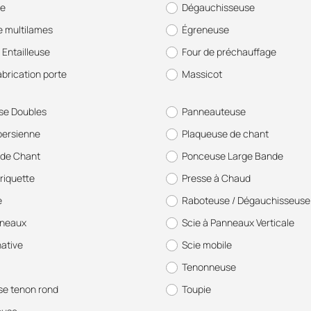
se
Dégauchisseuse
e multilames
Égreneuse
 Entailleuse
Four de préchauffage
abrication porte
Massicot
se Doubles
Panneauteuse
persienne
Plaqueuse de chant
de Chant
Ponceuse Large Bande
riquette
Presse à Chaud
e
Raboteuse / Dégauchisseuse
nneaux
Scie à Panneaux Verticale
native
Scie mobile
Tenonneuse
e tenon rond
Toupie