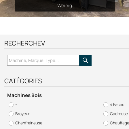
Weinig
RECHERCHEV
CATÉGORIES
RABOTEUSE SCM S630 E
Machines Bois
SCM Group
-
4 Faces
Broyeur
Cadreuse
Chanfreineuse
Chauffag