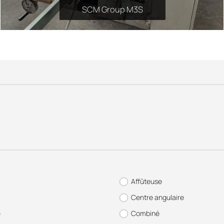
SCM Group M3S
Affûteuse
Centre angulaire
e
Combiné