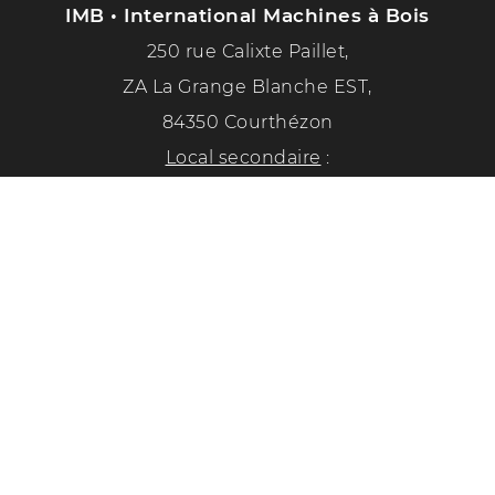
IMB • International Machines à Bois
250 rue Calixte Paillet,
ZA La Grange Blanche EST,
84350 Courthézon
Local secondaire
:
1351 chemin de la paix
84350 Courthézon
Tél. :
04 90 70 50 33
Suivez-nous sur les réseaux sociaux !
Politique de confidentialité
Mentions légales
Conception Diabolicom