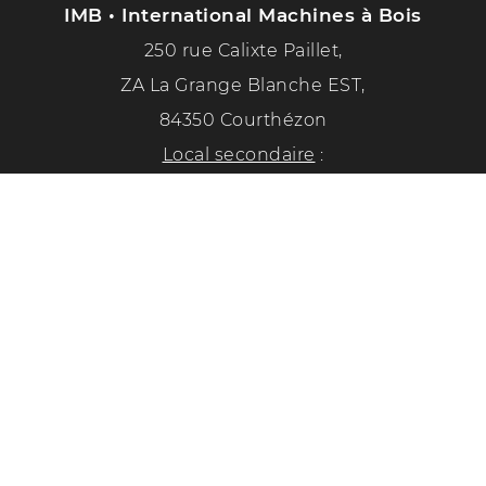
IMB • International Machines à Bois
250 rue Calixte Paillet,
ZA La Grange Blanche EST,
84350 Courthézon
Local secondaire
:
1351 chemin de la paix
84350 Courthézon
Tél. :
04 90 70 50 33
Suivez-nous sur les réseaux sociaux !
Politique de confidentialité
Mentions légales
Conception Diabolicom