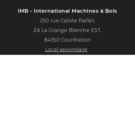
IMB • International Machines à Bois
250 rue Calixte Paillet,
ZA La Grange Blanche EST,
84350 Courthézon
Local secondaire
:
1351 chemin de la paix
84350 Courthézon
Tél. :
04 90 70 50 33
Suivez-nous sur les réseaux sociaux !
Politique de confidentialité
Mentions légales